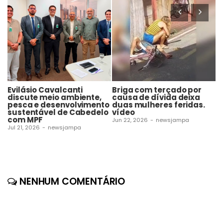
Evilásio Cavalcanti
Briga com terçado por
C
discute meio ambiente,
causa de dívida deixa
s
pesca e desenvolvimento
duas mulheres feridas.
t
sustentável de Cabedelo
vídeo
v
com MPF
Jun 22, 2026
-
newsjampa
Ju
Jul 21, 2026
-
newsjampa
NENHUM COMENTÁRIO