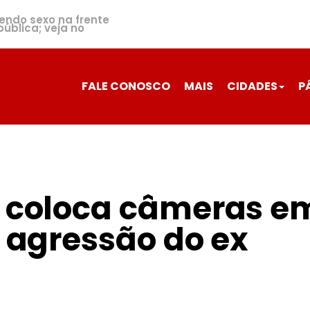
zendo sexo na frente
ública; veja no
FALE CONOSCO
MAIS
CIDADES
P
a coloca câmeras e
a agressão do ex