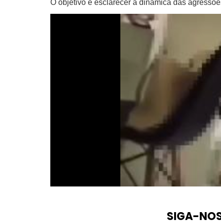
O objetivo é esclarecer a dinâmica das agressões
SIGA-NO