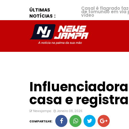
Casal é flagrado fa
ÚLTIMAS
de tomundo em via p
vídeo
NOTÍCIAS
Influenciador
casa e registr
Newsjampa
Janeiro 08, 2026
COMPARTILHE: