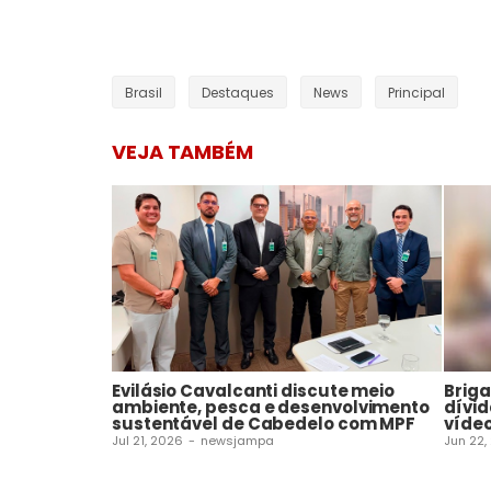
Brasil
Destaques
News
Principal
VEJA TAMBÉM
Evilásio Cavalcanti discute meio
Brig
ambiente, pesca e desenvolvimento
dívid
sustentável de Cabedelo com MPF
víde
Jul 21, 2026
-
newsjampa
Jun 22,