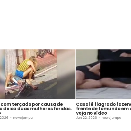
a com terçado por causa de
Casal é flagrado fazen
a deixa duas mulheres feridas.
frente de tomundo em v
o
veja no vídeo
 2026
-
newsjampa
Jun 22, 2026
-
newsjampa