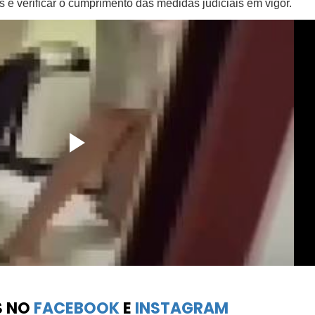
 e verificar o cumprimento das medidas judiciais em vigor.
S NO
FACEBOOK
E
INSTAGRAM