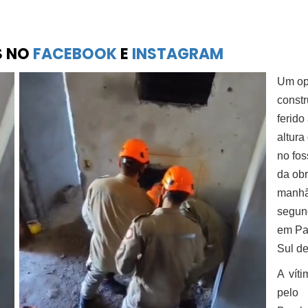
S NO
FACEBOOK
E
INSTAGRAM
Um op
constr
ferido
altur
no fos
da obr
manhã
segund
em Pa
Sul d
A víti
pel