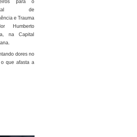
eiros para o
pital de
ência e Trauma
dor Humberto
a, na Capital
bana.
entando dores no
o que afasta a