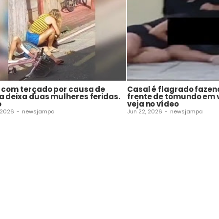
a com terçado por causa de
Casal é flagrado fazen
a deixa duas mulheres feridas.
frente de tomundo em v
o
veja no vídeo
 2026
-
newsjampa
Jun 22, 2026
-
newsjampa