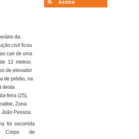
Assine
erário da
ução civil ficou
 ao cair de uma
a de 12 metros
so de elevador
a de prédio, na
 desta
a-feira (25),
ratibe, Zona
e João Pessoa.
ma foi socorrida
o Corpo de