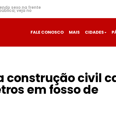
zendo sexo na frente
ública; veja no
FALE CONOSCO
MAIS
CIDADES
P
 construção civil c
etros em fosso de