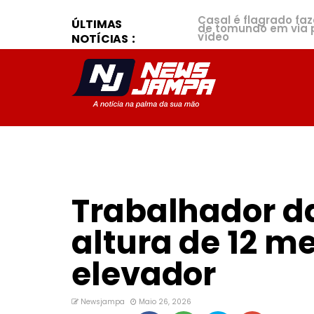
Casal é flagrado fa
ÚLTIMAS
de tomundo em via p
vídeo
NOTÍCIAS
Trabalhador da
altura de 12 m
elevador
Newsjampa
Maio 26, 2026