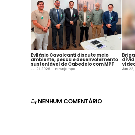
Evilásio Cavalcanti discute meio
Brig
ambiente, pesca e desenvolvimento
dívid
sustentável de Cabedelo com MPF
víde
Jul 21, 2026
-
newsjampa
Jun 22,
NENHUM COMENTÁRIO