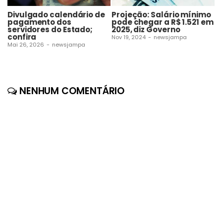
Divulgado calendário de
Projeção: Salário mínimo
N
pagamento dos
pode chegar a R$ 1.521 em
m
servidores do Estado;
2025, diz Governo
q
confira
e
Nov 19, 2024
-
newsjampa
Mai 26, 2026
-
newsjampa
No
NENHUM COMENTÁRIO