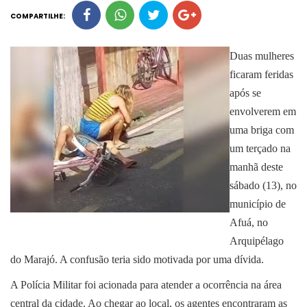
COMPARTILHE:
Duas mulheres
ficaram feridas
após se
envolverem em
uma briga com
um terçado na
manhã deste
sábado (13), no
município de
Afuá, no
Arquipélago
do Marajó. A confusão teria sido motivada por uma dívida.
A Polícia Militar foi acionada para atender a ocorrência na área
central da cidade. Ao chegar ao local, os agentes encontraram as