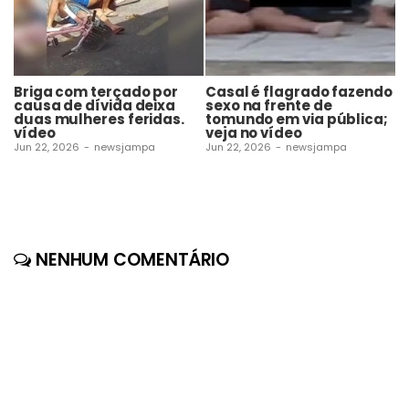
Briga com terçado por
Casal é flagrado fazendo
A
causa de dívida deixa
sexo na frente de
e
duas mulheres feridas.
tomundo em via pública;
t
vídeo
veja no vídeo
e
á
Jun 22, 2026
-
newsjampa
Jun 22, 2026
-
newsjampa
C
Ju
NENHUM COMENTÁRIO