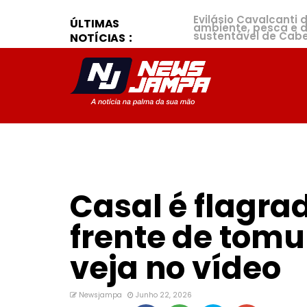
Evilásio Cavalcanti 
ÚLTIMAS
ambiente, pesca e 
sustentável de Cab
NOTÍCIAS
Casal é flagra
frente de tomu
veja no vídeo
Newsjampa
Junho 22, 2026