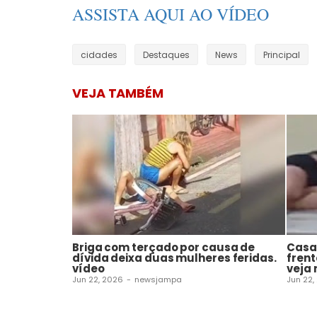
ASSISTA AQUI AO VÍDEO
cidades
Destaques
News
Principal
VEJA TAMBÉM
Briga com terçado por causa de
Casal
dívida deixa duas mulheres feridas.
frent
vídeo
veja 
Jun 22, 2026
-
newsjampa
Jun 22,