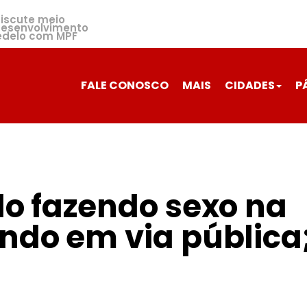
discute meio
desenvolvimento
edelo com MPF
FALE CONOSCO
MAIS
CIDADES
P
do fazendo sexo na
ndo em via pública