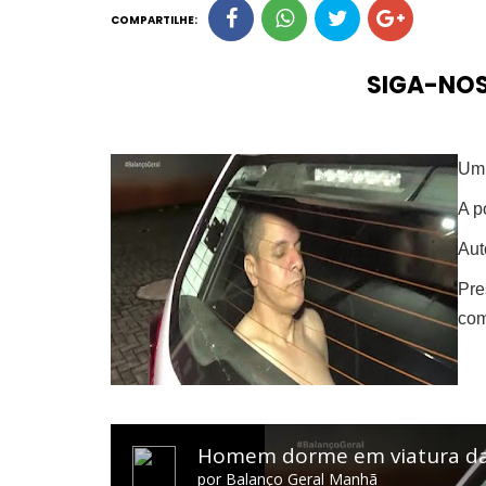
COMPARTILHE:
SIGA-NO
Um 
A p
Aut
Pre
com