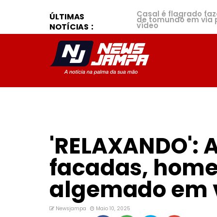
Casal é flagrado fa
ÚLTIMAS
de tomundo em via p
vídeo
NOTÍCIAS
'RELAXANDO': 
facadas, hom
algemado em v
Newsjampa
Maio 10, 2025