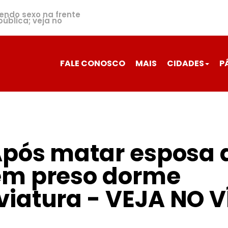
zendo sexo na frente
ública; veja no
FALE CONOSCO
MAIS
CIDADES
P
Após matar esposa 
em preso dorme
iatura - VEJA NO V