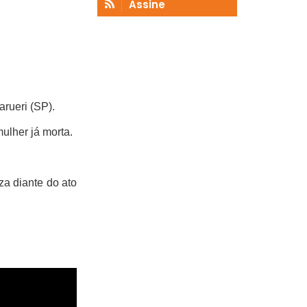
Assine
rueri (SP).
mulher já morta.
za diante do ato