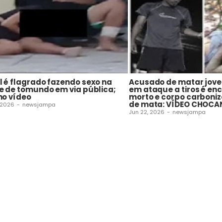
 é flagrado fazendo sexo na
Acusado de matar jove
e de tomundo em via pública;
em ataque a tiros é en
no vídeo
morto e corpo carboni
de mata: VÍDEO CHOCA
 2026
-
newsjampa
Jun 22, 2026
-
newsjampa