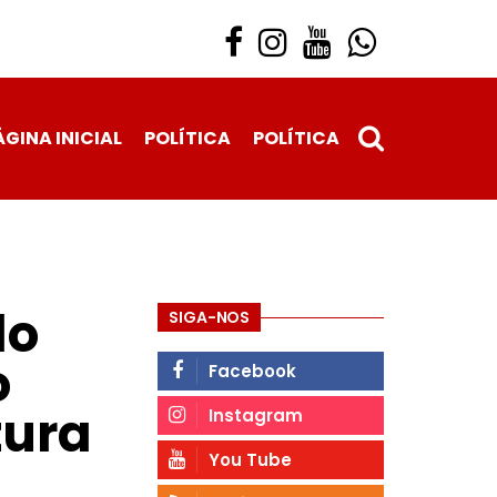
ÁGINA INICIAL
POLÍTICA
POLÍTICA
do
SIGA-NOS
o
Facebook
tura
Instagram
You Tube