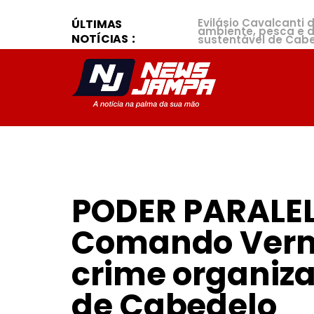
Briga com terçado p
deixa duas mulheres 
ÚLTIMAS
NOTÍCIAS
Evilásio Cavalcanti 
ambiente, pesca e 
sustentável de Cab
PODER PARALELO
Comando Verm
crime organiza
de Cabedelo