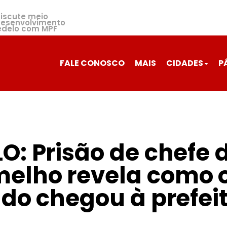
or causa de dívida
feridas. vídeo
discute meio
desenvolvimento
edelo com MPF
FALE CONOSCO
MAIS
CIDADES
P
: Prisão de chefe 
elho revela como 
do chegou à prefei