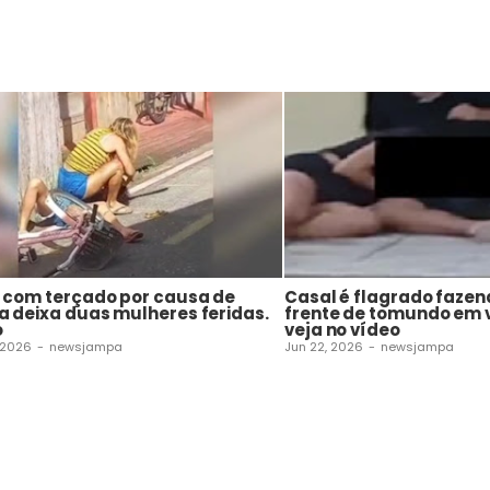
a com terçado por causa de
Casal é flagrado fazen
a deixa duas mulheres feridas.
frente de tomundo em v
o
veja no vídeo
 2026
-
newsjampa
Jun 22, 2026
-
newsjampa