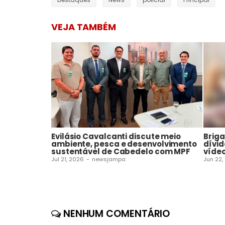
VEJA TAMBÉM
Evilásio Cavalcanti discute meio
Brig
ambiente, pesca e desenvolvimento
dívid
sustentável de Cabedelo com MPF
víde
Jul 21, 2026
-
newsjampa
Jun 22,
NENHUM COMENTÁRIO