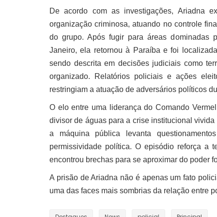
De acordo com as investigações, Ariadna exe
organização criminosa, atuando no controle fin
do grupo. Após fugir para áreas dominadas
Janeiro, ela retornou à Paraíba e foi localiza
sendo descrita em decisões judiciais como terri
organizado. Relatórios policiais e ações e
restringiam a atuação de adversários políticos dur
O elo entre uma liderança do Comando Vermelho
divisor de águas para a crise institucional vivi
a máquina pública levanta questionamentos i
permissividade política. O episódio reforça a
encontrou brechas para se aproximar do poder f
A prisão de Ariadna não é apenas um fato polic
uma das faces mais sombrias da relação entre pol
Destaques
News
policial
Principal