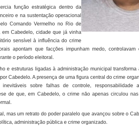
rcia função estratégica dentro da
anceiro e na sustentação operacional
 pelo Comando Vermelho no Rio de
da em Cabedelo, cidade que já vinha
tório sensível à influência do crime
leitorais apontam que facções impunham medo, controlavam
ante o período eleitoral.
 e estruturas ligadas à administração municipal transforma
da por Cabedelo. A presença de uma figura central do crime orga
nevitáveis sobre falhas de controle, responsabilidade ad
 tese de que, em Cabedelo, o crime não apenas circulou nas 
ormal.
ial, mas um retrato do poder paralelo que avançou sobre o Ca
ítica, administração pública e crime organizado.